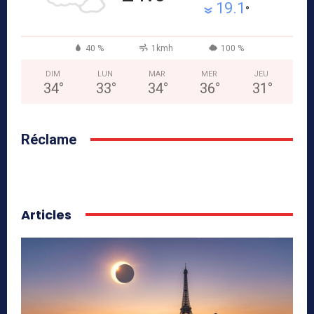
19.1
°
40 %
1kmh
100 %
DIM
LUN
MAR
MER
JEU
34
°
33
°
34
°
36
°
31
°
Réclame
Articles