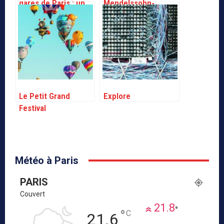
gares de Paris : un
Mendelssohn-
guide pratique
Bartholdy
Le Petit Grand
Explore
Festival
Météo à Paris
PARIS
Couvert
21.8
°
°
C
21.6