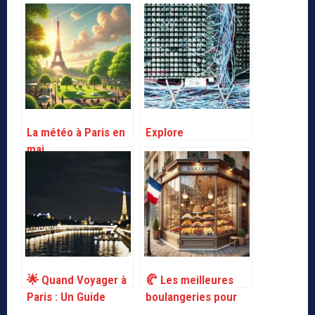
La météo à Paris en
Explore
mai
🌟 Quand Voyager à
🥐 Les meilleures
Paris : Un Guide
boulangeries pour
Mensuel de la Ville
déguster les