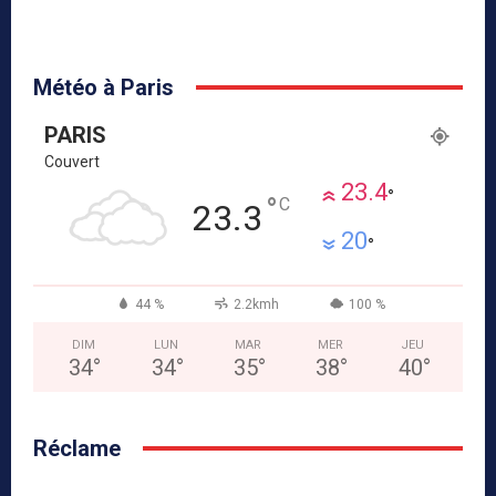
Lumière
meilleurs croissants
et pâtisseries
françaises
Météo à Paris
PARIS
Couvert
23.4
°
°
C
23.3
20
°
44 %
2.2kmh
100 %
DIM
LUN
MAR
MER
JEU
34
°
34
°
35
°
38
°
40
°
Réclame