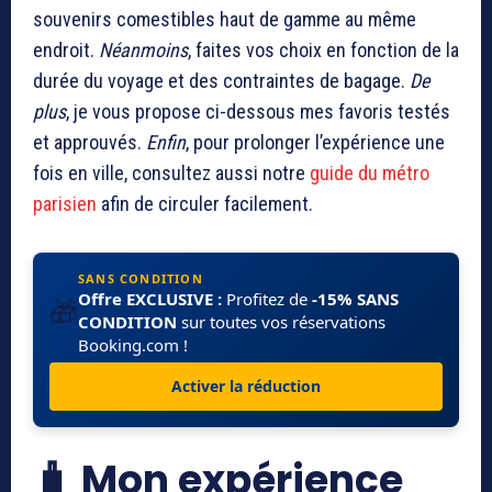
souvenirs comestibles haut de gamme au même
endroit.
Néanmoins
, faites vos choix en fonction de la
durée du voyage et des contraintes de bagage.
De
plus
, je vous propose ci-dessous mes favoris testés
et approuvés.
Enfin
, pour prolonger l’expérience une
fois en ville, consultez aussi notre
guide du métro
parisien
afin de circuler facilement.
SANS CONDITION
Offre EXCLUSIVE :
Profitez de
-15% SANS
🎁
CONDITION
sur toutes vos réservations
Booking.com !
Activer la réduction
🧳 Mon expérience