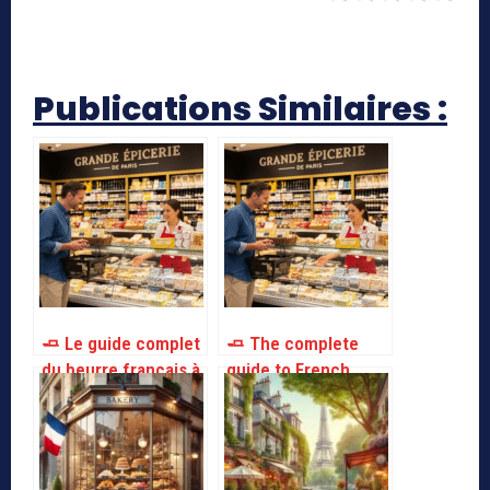
Publications Similaires :
🧈 Le guide complet
🧈 The complete
du beurre français à
guide to French
Paris
butter in Paris