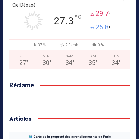
Ciel Dégagé
29.7
°
°
C
27.3
26.8
°
37 %
2.9kmh
0 %
JEU
VEN
SAM
DIM
LUN
27
°
30
°
34
°
35
°
34
°
Réclame
Articles