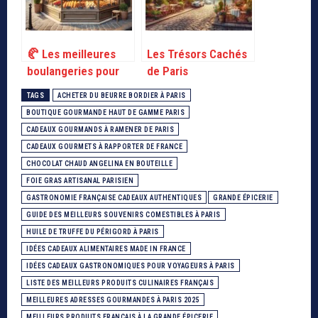
🥐 Les meilleures
Les Trésors Cachés
boulangeries pour
de Paris
déguster les
TAGS
ACHETER DU BEURRE BORDIER À PARIS
meilleurs croissants
BOUTIQUE GOURMANDE HAUT DE GAMME PARIS
et pâtisseries
CADEAUX GOURMANDS À RAMENER DE PARIS
françaises
CADEAUX GOURMETS À RAPPORTER DE FRANCE
CHOCOLAT CHAUD ANGELINA EN BOUTEILLE
FOIE GRAS ARTISANAL PARISIEN
GASTRONOMIE FRANÇAISE CADEAUX AUTHENTIQUES
GRANDE ÉPICERIE
GUIDE DES MEILLEURS SOUVENIRS COMESTIBLES À PARIS
HUILE DE TRUFFE DU PÉRIGORD À PARIS
IDÉES CADEAUX ALIMENTAIRES MADE IN FRANCE
IDÉES CADEAUX GASTRONOMIQUES POUR VOYAGEURS À PARIS
LISTE DES MEILLEURS PRODUITS CULINAIRES FRANÇAIS
MEILLEURES ADRESSES GOURMANDES À PARIS 2025
MEILLEURS PRODUITS FRANÇAIS À LA GRANDE ÉPICERIE