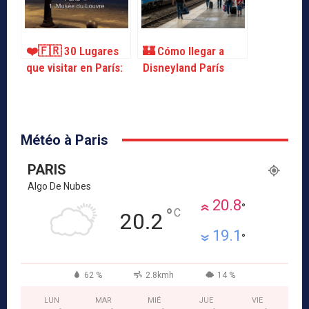
❤️🇫🇷 30 Lugares
🏰 Cómo llegar a
que visitar en París:
Disneyland París
Guía práctica
desde París
Météo à Paris
PARIS
Algo De Nubes
20.8
°
°
C
20.2
19.1
°
62 %
2.8kmh
14 %
LUN
MAR
MIÉ
JUE
VIE