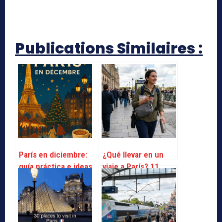
Publications Similaires :
París en diciembre:
¿Qué llevar en un
guía práctica e ideas
viaje a París? 11
de actividades
cosas
imprescindibles