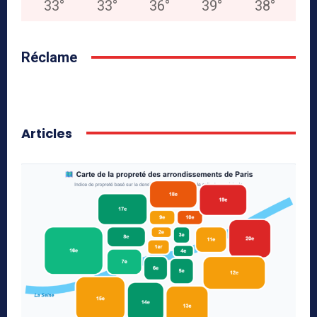
33
°
33
°
36
°
39
°
38
°
Réclame
Articles