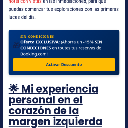
hotel con vistas
en las inmediaciones, para que
puedas comenzar tus exploraciones con las primeras
luces del día.
SIN CONDICIONES
Oferta EXCLUSIVA:
¡Ahorra un
-15% SIN
🎁
CONDICIONES
en toutes tus reservas de
Booking.com!
Activar Descuento
🌟 Mi experiencia
personal en el
corazón de la
margen izquierda