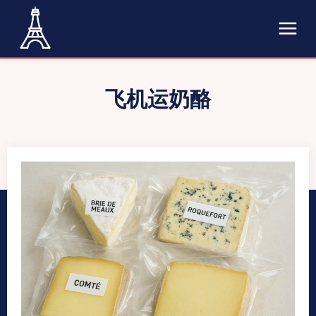
飞机运奶酪