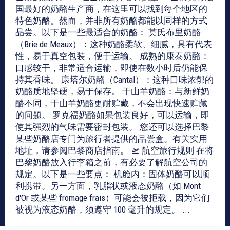
国最好的奶酪生产商，在这里可以找到每个地区的
特色奶酪。然而，并非所有奶酪都能以同样的方式
品尝。以下是一些最适合的奶酪： 莫氏布里奶酪
（Brie de Meaux）：这种奶酪柔软、细腻，具有代表
性，易于真空包装，便于运输。 成熟的康泰奶酪：
口感较干，非常适合运输，即使在数小时后仍能保
持其香味。 康塔尔奶酪（Cantal）：这种口味浓郁的
奶酪质地坚硬，易于保存。 干山羊奶酪：与新鲜奶
酪不同，干山羊奶酪更耐贮藏，不会出现快速贮藏
的问题。 罗克福奶酪如果包装良好，可以运输，即
使其强烈的气味需要密封包装。 您还可以选择巴黎
某些奶酪店专门为旅行者提供的品尝盒。有关实用
地址，请参阅巴黎商店指南。 🛫 航空旅行规则 在将
巴黎奶酪放入行李箱之前，有必要了解航空公司的
规定。以下是一些要点： 机舱内：固体奶酪可以顺
利携带。另一方面，乳脂状或液态奶酪（如 Mont
d'Or 或某些 fromage frais）可能会被拒载，因为它们
被视为液态奶酪，须遵守 100 毫升的规定。 ...