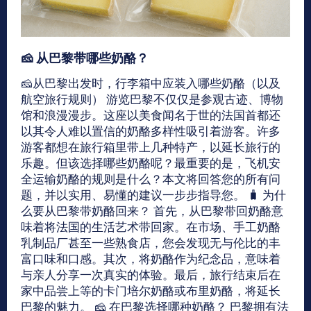
🧀 从巴黎带哪些奶酪？
🧀从巴黎出发时，行李箱中应装入哪些奶酪（以及
航空旅行规则） 游览巴黎不仅仅是参观古迹、博物
馆和浪漫漫步。这座以美食闻名于世的法国首都还
以其令人难以置信的奶酪多样性吸引着游客。许多
游客都想在旅行箱里带上几种特产，以延长旅行的
乐趣。但该选择哪些奶酪呢？最重要的是，飞机安
全运输奶酪的规则是什么？本文将回答您的所有问
题，并以实用、易懂的建议一步步指导您。 🧳 为什
么要从巴黎带奶酪回来？ 首先，从巴黎带回奶酪意
味着将法国的生活艺术带回家。在市场、手工奶酪
乳制品厂甚至一些熟食店，您会发现无与伦比的丰
富口味和口感。其次，将奶酪作为纪念品，意味着
与亲人分享一次真实的体验。最后，旅行结束后在
家中品尝上等的卡门培尔奶酪或布里奶酪，将延长
巴黎的魅力。 🧀 在巴黎选择哪种奶酪？ 巴黎拥有法