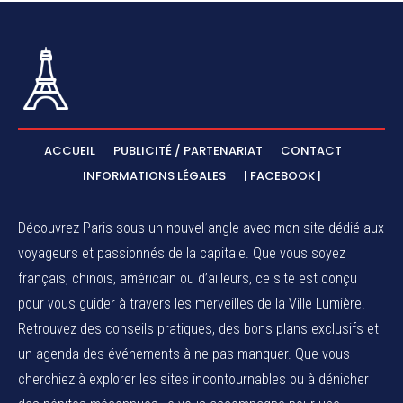
ACCUEIL
PUBLICITÉ / PARTENARIAT
CONTACT
INFORMATIONS LÉGALES
| FACEBOOK |
Découvrez Paris sous un nouvel angle avec mon site dédié aux
voyageurs et passionnés de la capitale. Que vous soyez
français, chinois, américain ou d’ailleurs, ce site est conçu
pour vous guider à travers les merveilles de la Ville Lumière.
Retrouvez des conseils pratiques, des bons plans exclusifs et
un agenda des événements à ne pas manquer. Que vous
cherchiez à explorer les sites incontournables ou à dénicher