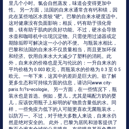
里几个小时。氯会自然蒸发，味道会变得更加中
性。 另一方面，法国的自来水通常含有钙和镁，因
此在某些地区水质较 "硬"。巴黎的自来水硬度适中。
这对健康没有负面影响；相反，钙有助于强化骨
骼，镁有助于肌肉的良好功能。不过，硬水会导致
水壶和咖啡机中出现沉淀物。只需使用过滤器或定
期除垢即可解决这一小小的不便。 与瓶装水相比，
巴黎和法国的自来水不仅质量相当，而且更加环保
和经济。饮用自来水大大减少了塑料的消耗。此
外，自来水的价格也是无与伦比的：一升自来水的
平均价格为 0.003 欧元，而瓶装水的价格为 0.3 至 0.5
欧元。一年下来，这其中的差距是巨大的。欲了解
更多生态和可持续方面的信息，请访问www.city-
paris.fr/?s=ecologie。 另一方面，在一些情况下，瓶
装水也是首选。例如，婴儿，尤其是喝配方奶的婴
儿，应该饮用瓶子上标明的矿物质含量低的水。同
样，一些免疫力低下的人可能更喜欢无菌瓶装水，
以防万一。不过，对于绝大多数人来说，自来水仍
然是绝对安全的。 此外，巴黎为居民和游客提供了