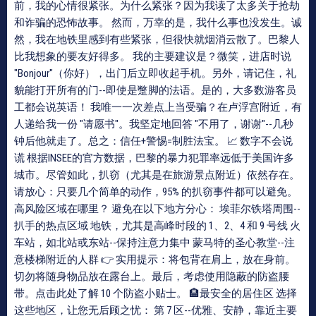
前，我的心情很紧张。为什么紧张？因为我读了太多关于抢劫
和诈骗的恐怖故事。 然而，万幸的是，我什么事也没发生。诚
然，我在地铁里感到有些紧张，但很快就烟消云散了。巴黎人
比我想象的要友好得多。 我的主要建议是？微笑，进店时说
"Bonjour"（你好），出门后立即收起手机。另外，请记住，礼
貌能打开所有的门--即使是蹩脚的法语。是的，大多数游客员
工都会说英语！ 我唯一一次差点上当受骗？在卢浮宫附近，有
人递给我一份 "请愿书"。我坚定地回答 "不用了，谢谢"--几秒
钟后他就走了。总之：信任+警惕=制胜法宝。 📈 数字不会说
谎 根据INSEE的官方数据，巴黎的暴力犯罪率远低于美国许多
城市。尽管如此，扒窃（尤其是在旅游景点附近）依然存在。
请放心：只要几个简单的动作，95% 的扒窃事件都可以避免。
高风险区域在哪里？ 避免在以下地方分心： 埃菲尔铁塔周围--
扒手的热点区域 地铁，尤其是高峰时段的 1、2、4 和 9 号线 火
车站，如北站或东站--保持注意力集中 蒙马特的圣心教堂--注
意楼梯附近的人群 👉 实用提示：将包背在肩上，放在身前。
切勿将随身物品放在露台上。最后，考虑使用隐蔽的防盗腰
带。点击此处了解 10 个防盗小贴士。 🏨最安全的居住区 选择
这些地区，让您无后顾之忧： 第 7 区--优雅、安静，靠近主要