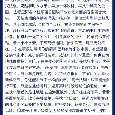
买法棍、奶酪和时令水果。再加一杯饮料。再找个漂亮的公
园。 去哪里野餐？杜乐丽公园埃菲尔铁塔对面的香榭丽舍大
街。一天结束后的塞纳河码头。很热闹。更便宜典型的巴黎风
格。 步行游览城市 巴黎适合步行。古迹之间的距离保持合
理。步行可以节省路程。探索有顶的通道。古老的书店幽静的
小巷。拍摄独一无二的照片。创造真正的回忆。 简单提示穿好
鞋。带一个小水壶。下载离线地图。抬头仰望：建筑无处不
在。 💧 在喷泉边填满你的葫芦 巴黎有许多饮水机。有些甚至
提供气泡水。减少购买瓶装水。减轻您的行李重量。你也在为
地球做贡献。 别忘了在主要公园和河岸附近寻找取水点。这是
度过观光日的好方法。 🚲 骑自行车短途旅行 要连接附近的两
个街区，自行车是理想之选。租赁站点很多。节省时间。享受
新鲜空气。你还能看到不一样的城市。 黄金法则：尽可能走自
行车道。尊重交通信号灯。避开高峰时段最繁忙的道路。 🍽️
查找您附近的最佳地址 在旅游区以外，房价往往会下降。看看
外面的地图。比较午餐菜单。寻找 "当日菜"。在远离主要古迹
的几个街区就餐时不要犹豫。吃得更好。花费更少。体验当地
风情。 🗓️ 稍作计划，保持灵活 稍加安排就能事半功倍。按街