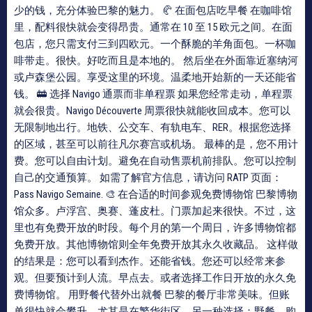
少的钱，充分体验巴黎的魅力。 🥐 在面包店吃早餐 在咖啡馆
里，配料很快就会变得昂贵。通常在 10 至 15 欧元之间。在面
包店，您只需支付三到四欧元。一个酥脆的羊角面包。一杯咖
啡带走。很快。好吃而且是本地的。 然后坐在外面靠近塞纳河
或卢森堡公园。享受这里的环境。温柔地开始新的一天还能省
钱。 🚋 选择 Navigo 通票而非单程票 如果您经常走动，单程票
就会很贵。Navigo Découverte 周票很快就能收回成本。您可以
无限制地出行。地铁、公交车、有轨电车、RER。根据您选择
的区域，甚至可以前往凡尔赛宫或机场。 最棒的是，您不用计
费。您可以自由计划。避免在自动售票机前排队。您可以控制
自己的交通预算。 如需了解官方信息，请访问 RATP 页面：
Pass Navigo Semaine. 🎨 在合适的时间参观免费博物馆 巴黎博物
馆众多。卢浮宫、奥赛、蓬皮杜。门票加起来很快。不过，这
里也有免费开放的时段。每个月的第一个周日，许多博物馆都
免费开放。其他博物馆则全年免费开放其永久收藏品。 这样做
的结果是：您可以看到杰作。还能省钱。您还可以经常来参
观。但要预计到人流。早点去。或者选择工作日开放的永久免
费博物馆。 用野餐代替外出就餐 巴黎的餐厅非常美味。但账
单很快就会攀升，尤其是在繁华街区。另一种选择：野餐。购