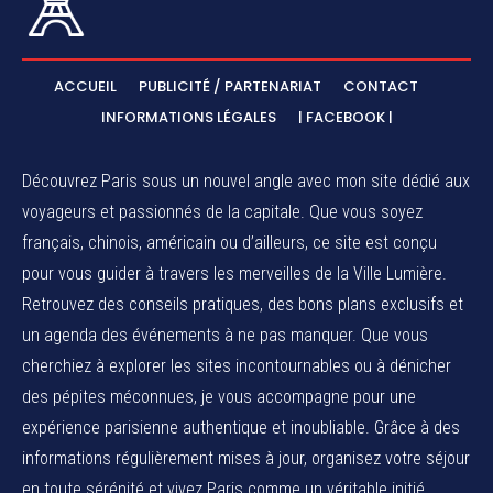
ACCUEIL
PUBLICITÉ / PARTENARIAT
CONTACT
INFORMATIONS LÉGALES
| FACEBOOK |
Découvrez Paris sous un nouvel angle avec mon site dédié aux
voyageurs et passionnés de la capitale. Que vous soyez
français, chinois, américain ou d’ailleurs, ce site est conçu
pour vous guider à travers les merveilles de la Ville Lumière.
Retrouvez des conseils pratiques, des bons plans exclusifs et
un agenda des événements à ne pas manquer. Que vous
cherchiez à explorer les sites incontournables ou à dénicher
des pépites méconnues, je vous accompagne pour une
expérience parisienne authentique et inoubliable. Grâce à des
informations régulièrement mises à jour, organisez votre séjour
en toute sérénité et vivez Paris comme un véritable initié.