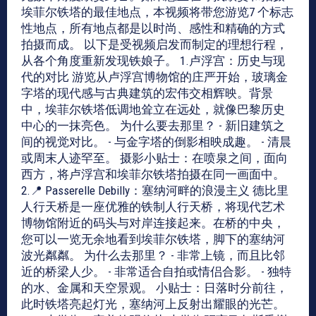
埃菲尔铁塔的最佳地点，本视频将带您游览7 个标志
性地点，所有地点都是以时尚、感性和精确的方式
拍摄而成。 以下是受视频启发而制定的理想行程，
从各个角度重新发现铁娘子。 1.卢浮宫：历史与现
代的对比 游览从卢浮宫博物馆的庄严开始，玻璃金
字塔的现代感与古典建筑的宏伟交相辉映。背景
中，埃菲尔铁塔低调地耸立在远处，就像巴黎历史
中心的一抹亮色。 为什么要去那里？ - 新旧建筑之
间的视觉对比。 - 与金字塔的倒影相映成趣。 - 清晨
或周末人迹罕至。 摄影小贴士：在喷泉之间，面向
西方，将卢浮宫和埃菲尔铁塔拍摄在同一画面中。
2.📍 Passerelle Debilly：塞纳河畔的浪漫主义 德比里
人行天桥是一座优雅的铁制人行天桥，将现代艺术
博物馆附近的码头与对岸连接起来。在桥的中央，
您可以一览无余地看到埃菲尔铁塔，脚下的塞纳河
波光粼粼。 为什么去那里？ - 非常上镜，而且比邻
近的桥梁人少。 - 非常适合自拍或情侣合影。 - 独特
的水、金属和天空景观。 小贴士：日落时分前往，
此时铁塔亮起灯光，塞纳河上反射出耀眼的光芒。