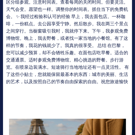
区分组参观。注意时间表。查看每周的关闭时间。但要灵活。
天气会变。愿望也一样。调整你的时间表。抓住当下的免费机
会。 ✨ 我经过检验和认可的经验 早上，我去面包店。一杯咖
啡，一份糕点。去公园享受宁静。然后散步。我在两三个景点
之间穿行。当橱窗吸引我时，我就停下来。下午，我参观免费
博物馆。晚上，我去野餐，或者找一家当地的小餐馆。有了这
样的节奏，我花的钱就少了。我真的很享受。 总结 在巴黎，
您可以减少预算，却不会牺牲乐趣。在面包店吃早餐。适合的
交通通票。适时参观免费博物馆。精心挑选的野餐。步行游
览。在喷泉边装满水。短途骑行当地地址还有一点灵活性。 有
了这些小贴士，您就能保留最基本的东西：城市的美丽、生活
的艺术，以及按照自己的节奏自由探索的自由。祝您旅途愉快