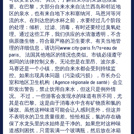
要。在巴黎，大部分自来水来自法兰西岛和邻近地
区的泉水，也有来自地下水和塞纳河、马恩河等河
流的水。在到达您的水杯之前，水要经过几个阶段
的处理：倾析、过滤、消毒，有时还要经过臭氧处
理。通过这些工序，我们供应的水清澈透明，不含
病原微生物，符合最严格的卫生要求。有关当地管
理的详细信息，请访问www.city-paris.fr/?s=eau de
paris。 法国其他地区的情况也类似。市镇必须遵守
相同的法律控制义务。无论您是在里昂、波尔多、
马赛还是一个小镇，您的自来水都会受到持续监
控。如果出现具体问题（污染或污损），市长办公
室和地区卫生机构（Agence régionale de santé）会立
即发出警告，禁止饮用自来水，但这只是例外情
况。 不过，一些游客会发现水的味道有所不同，尤
其是在巴黎。这是由于消毒水中含有矿物质和氯的
缘故。虽然这种味道可能会让人感到意外，但这并
不表明水的卫生质量很差。恰恰相反，氯的存在确
保了水龙头里的水始终是干净的。如果您对这种味
道感到困扰，只需装满一个玻璃瓶，然后放在冰箱