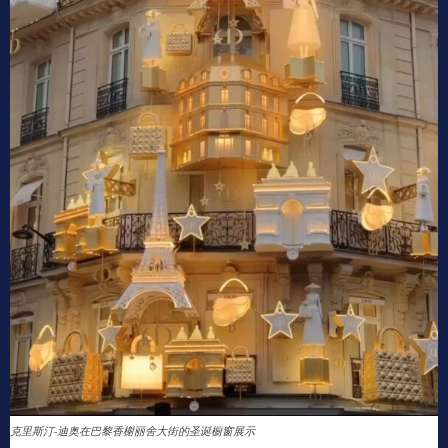
克里斯汀-迪奥在巴黎香榭丽舍大街的圣诞橱窗展示