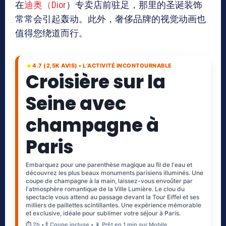
在
迪奥（Dior
）专卖店前驻足，那里的圣诞装饰
常常会引起轰动。此外，奢侈品牌的视觉动画也
值得您绕道而行。
★
4.7 (2,5K AVIS) • L’ACTIVITÉ INCONTOURNABLE
Croisière sur la
Seine avec
champagne à
Paris
Embarquez pour une parenthèse magique au fil de l'eau et
découvrez les plus beaux monuments parisiens illuminés. Une
coupe de champagne à la main, laissez-vous envoûter par
l'atmosphère romantique de la Ville Lumière. Le clou du
spectacle vous attend au passage devant la Tour Eiffel et ses
milliers de paillettes scintillantes. Une expérience mémorable
et exclusive, idéale pour sublimer votre séjour à Paris.
⏱️ 2h • 🍾 Coupe incluse • 📱 Prêt en 1 min sur Mobile