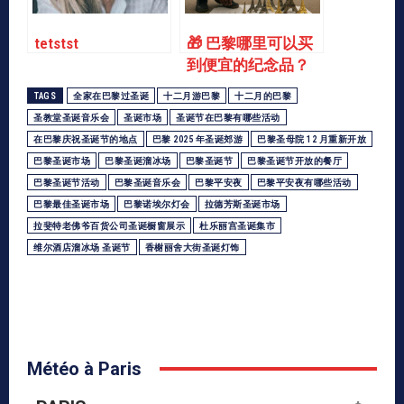
tetstst
🎁 巴黎哪里可以买
到便宜的纪念品？
TAGS
全家在巴黎过圣诞
十二月游巴黎
十二月的巴黎
圣教堂圣诞音乐会
圣诞市场
圣诞节在巴黎有哪些活动
在巴黎庆祝圣诞节的地点
巴黎 2025 年圣诞郊游
巴黎圣母院 12 月重新开放
巴黎圣诞市场
巴黎圣诞溜冰场
巴黎圣诞节
巴黎圣诞节开放的餐厅
巴黎圣诞节活动
巴黎圣诞音乐会
巴黎平安夜
巴黎平安夜有哪些活动
巴黎最佳圣诞市场
巴黎诺埃尔灯会
拉德芳斯圣诞市场
拉斐特老佛爷百货公司圣诞橱窗展示
杜乐丽宫圣诞集市
维尔酒店溜冰场 圣诞节
香榭丽舍大街圣诞灯饰
Météo à Paris