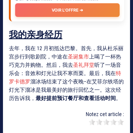
VOIR L'OFFRE ➔
我的亲身经历
去年，我在 12 月初抵达巴黎。首先，我从杜乐丽
宫步行到歌剧院，中途在
圣诞集市
上喝了一杯热
巧克力并购物。然后，我去
圣礼拜堂
听了一场音
乐会：音效和灯光让我不寒而栗。最后，我在
特
罗卡德罗
溜冰场结束了这个夜晚–在艾菲尔铁塔的
灯光下溜冰是我最美好的旅行回忆之一。这次经
历告诉我，
最好提前预订餐厅和查看活动时间
。
Notez cet article :