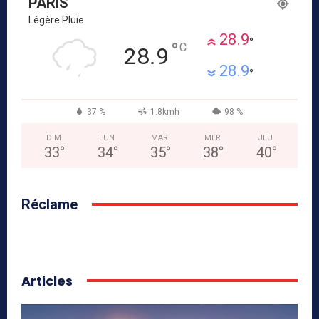
PARIS
Légère Pluie
28.9
°
°
C
28.9
28.9
°
37 %
1.8kmh
98 %
DIM
LUN
MAR
MER
JEU
33
°
34
°
35
°
38
°
40
°
Réclame
Articles