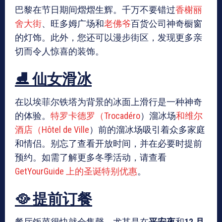
巴黎在节日期间熠熠生辉。千万不要错过
香榭丽
舍大街
、旺多姆广场和
老佛爷
百货公司神奇橱窗
的灯饰。此外，您还可以漫步街区，发现更多亲
切而令人惊喜的装饰。
⛸️ 仙女滑冰
在以埃菲尔铁塔为背景的冰面上滑行是一种神奇
的体验。
特罗卡德罗（Trocadéro
）溜冰场
和维尔
酒店（Hôtel de Ville
）前的溜冰场吸引着众多家庭
和情侣。别忘了查看开放时间，并在必要时提前
预约。如需了解更多冬季活动，请查看
GetYourGuide 上的圣诞特别优惠
。
🥘 提前订餐
餐厅饭菜很快就会售罄，尤其是在
平安夜
和
12 月