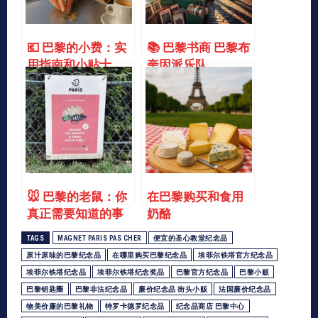
💶 巴黎的小费：实
📚 巴黎书商 巴黎布
用指南和小贴士
奎因派乐队
🐭 巴黎的老鼠：你
在巴黎购买和食用
真正需要知道的事
奶酪
情
TAGS
MAGNET PARIS PAS CHER
便宜的圣心教堂纪念品
原汁原味的巴黎纪念品
在哪里购买巴黎纪念品
埃菲尔铁塔官方纪念品
埃菲尔铁塔纪念品
埃菲尔铁塔纪念奖品
巴黎官方纪念品
巴黎小贩
巴黎钥匙圈
巴黎非法纪念品
廉价纪念品 街头小贩
法国廉价纪念品
物美价廉的巴黎礼物
特罗卡德罗纪念品
纪念品商店 巴黎中心