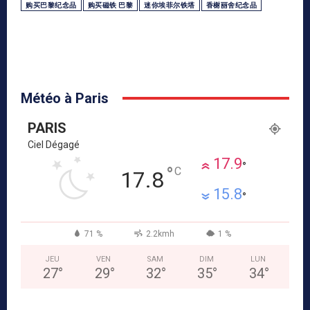
购买巴黎纪念品
购买磁铁 巴黎
迷你埃菲尔铁塔
香榭丽舍纪念品
Météo à Paris
PARIS
Ciel Dégagé
17.9
°
°
C
17.8
15.8
°
71 %
2.2kmh
1 %
JEU
VEN
SAM
DIM
LUN
27
°
29
°
32
°
35
°
34
°