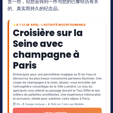
贵一些，但您会得到一件与您的巴黎经历有关
的、真实而持久的纪念品。
★
4.7 (2,5K AVIS) • L’ACTIVITÉ INCONTOURNABLE
Croisière sur la
Seine avec
champagne à
Paris
Embarquez pour une parenthèse magique au fil de l'eau et
découvrez les plus beaux monuments parisiens illuminés. Une
coupe de champagne à la main, laissez-vous envoûter par
l'atmosphère romantique de la Ville Lumière. Le clou du
spectacle vous attend au passage devant la Tour Eiffel et ses
milliers de paillettes scintillantes. Une expérience mémorable
et exclusive, idéale pour sublimer votre séjour à Paris.
⏱️ 2h • 🍾 Coupe incluse • 📱 Prêt en 1 min sur Mobile